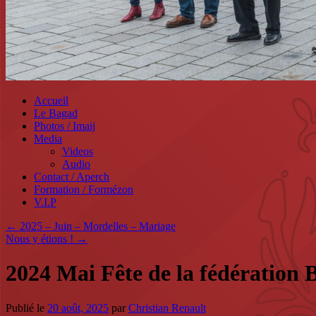
Accueil
Le Bagad
Photos / Imaij
Media
Videos
Audio
Contact / Aperch
Formation / Formézon
V.I.P
←
2025 – Juin – Mordelles – Mariage
Nous y étions !
→
2024 Mai Fête de la fédération
Publié le
20 août, 2025
par
Christian Renault