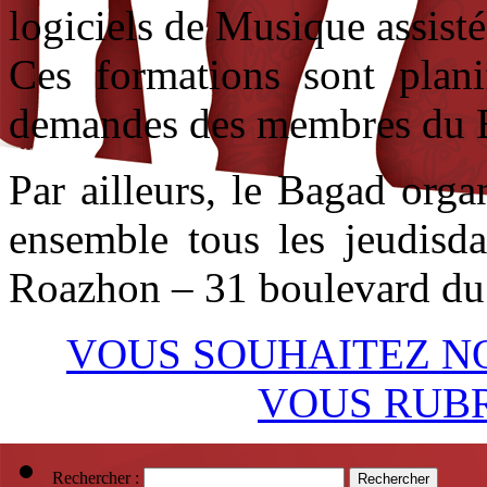
logiciels de Musique assis
Ces formations sont planif
demandes des membres du 
Par ailleurs, le Bagad orga
ensemble tous les jeudisd
Roazhon – 31 boulevard du
VOUS SOUHAITEZ NO
VOUS RUB
Rechercher :