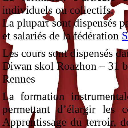
individuels ou collectifs.
La plupart sont dispensés p
et salariés de la fédération
S
Les cours sont dispensés dan
Diwan skol Roazhon – 31 b
Rennes
La formation instrumental
permettant d’élargir les 
Apprentissage du terroir, 