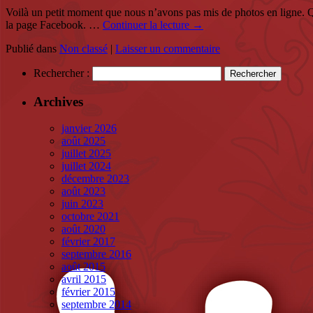
Voilà un petit moment que nous n’avons pas mis de photos en ligne. 
la page Facebook. …
Continuer la lecture
→
Publié dans
Non classé
|
Laisser un commentaire
Rechercher :
Archives
janvier 2026
août 2025
juillet 2025
juillet 2024
décembre 2023
août 2023
juin 2023
octobre 2021
août 2020
février 2017
septembre 2016
août 2015
avril 2015
février 2015
septembre 2014