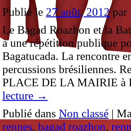
Publié le
27 août, 2012
par
Le Bagad Roazhon et la Bat
à une répétition publique po
Bagatucada. La rencontre en
percussions brésiliennes.
PLACE DE LA MAIRIE à
lecture
→
Publié dans
Non classé
|
Ma
rennes
,
bagad roazhon
,
ren