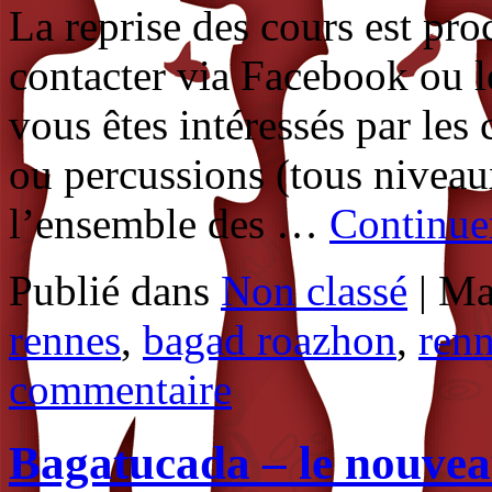
La reprise des cours est pro
contacter via Facebook ou le
vous êtes intéressés par le
ou percussions (tous niveau
l’ensemble des …
Continuer
Publié dans
Non classé
|
Ma
rennes
,
bagad roazhon
,
ren
commentaire
Bagatucada – le nouve