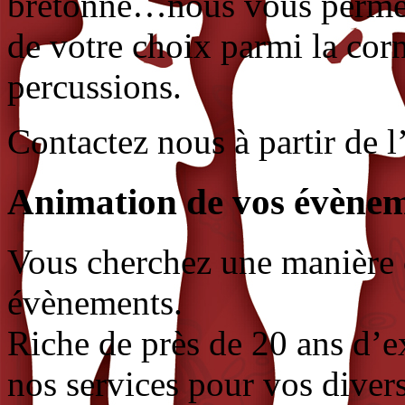
bretonne…nous vous permet
de votre choix parmi la cor
percussions.
Contactez nous à partir de l
Animation de vos évène
Vous cherchez une manière 
évènements.
Riche de près de 20 ans d’
nos services pour vos divers