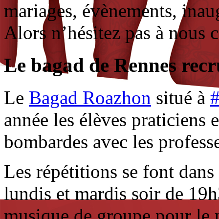
mariages, évènements, inau
Alors n’hésitez pas à nous c
Le bagad de Rennes recr
Le
Bagad Roazhon
situé à
année les élèves praticiens 
bombardes avec les professe
Les répétitions se font dans
lundis et mardis soir de 19
musique de groupe pour le p