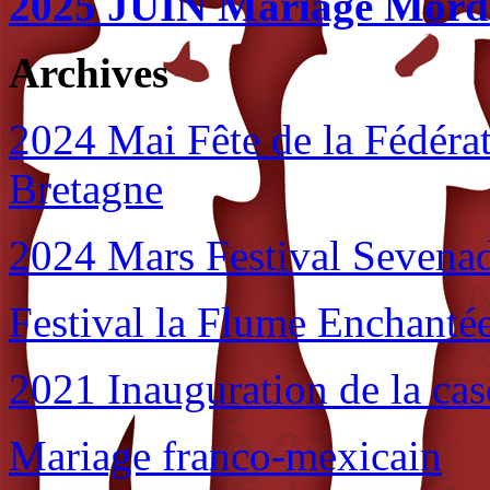
2025 JUIN Mariage Morde
Archives
2024 Mai Fête de la Fédéra
Bretagne
2024 Mars Festival Sevena
Festival la Flume Enchanté
2021 Inauguration de la ca
Mariage franco-mexicain