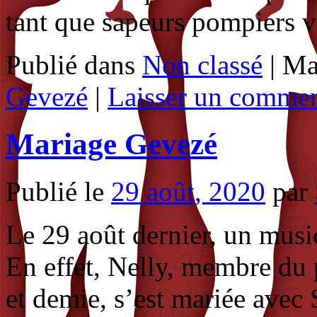
tant que sapeurs pompiers v
Publié dans
Non classé
|
Ma
Gevezé
|
Laisser un commen
Mariage Gevezé
Publié le
29 août, 2020
par
Le 29 août dernier, un musi
En effet, Nelly, membre du p
et demie, s’est mariée avec 