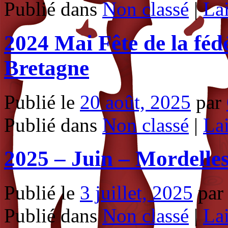
Publié dans
Non classé
|
La
2024 Mai Fête de la fé
Bretagne
Publié le
20 août, 2025
par
Publié dans
Non classé
|
La
2025 – Juin – Mordelle
Publié le
3 juillet, 2025
par
Publié dans
Non classé
|
La