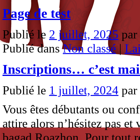
Page de test
Publié le
2 juillet, 2025
par
Publié dans
Non classé
|
La
Inscriptions… c’est mai
Publié le
1 juillet, 2024
par
Vous êtes débutants ou con
attire alors n’hésitez pas et
bagad Roazhon. Pour tout re