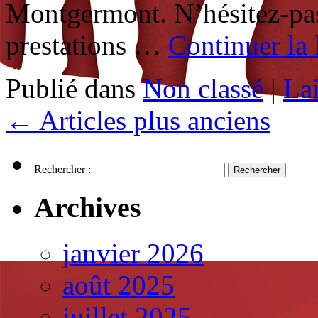
Montgermont. N’hésitez-pas
prestations …
Continuer la 
Publié dans
Non classé
|
La
←
Articles plus anciens
Rechercher :
Archives
janvier 2026
août 2025
juillet 2025