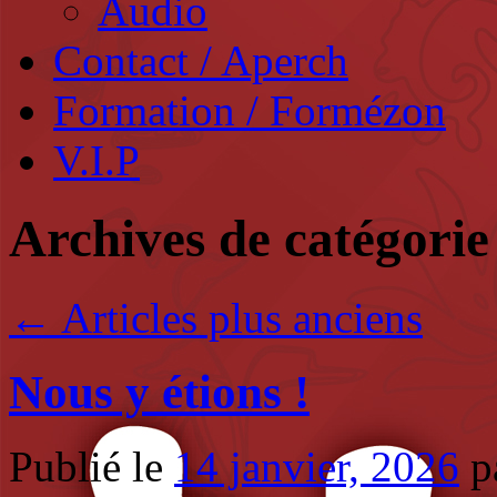
Audio
Contact / Aperch
Formation / Formézon
V.I.P
Archives de catégorie
←
Articles plus anciens
Nous y étions !
Publié le
14 janvier, 2026
p