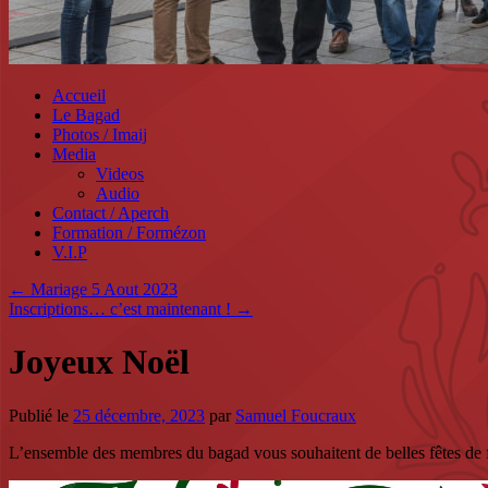
Accueil
Le Bagad
Photos / Imaij
Media
Videos
Audio
Contact / Aperch
Formation / Formézon
V.I.P
←
Mariage 5 Aout 2023
Inscriptions… c’est maintenant !
→
Joyeux Noël
Publié le
25 décembre, 2023
par
Samuel Foucraux
L’ensemble des membres du bagad vous souhaitent de belles fêtes de 