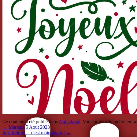
Ce contenu a été publié dans
Non classé
. Vous pouvez le mettre en f
←
Mariage 5 Aout 2023
Inscriptions… c’est maintenant !
→