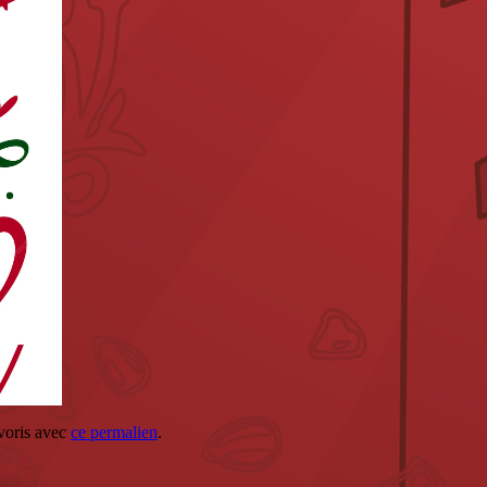
avoris avec
ce permalien
.