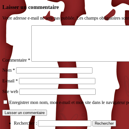
Laisser un commentaire
Votre adresse e-mail ne sera pas publiée.
Les champs obligatoires son
Commentaire
*
Nom
*
E-mail
*
Site web
Enregistrer mon nom, mon e-mail et mon site dans le navigateur
Rechercher :