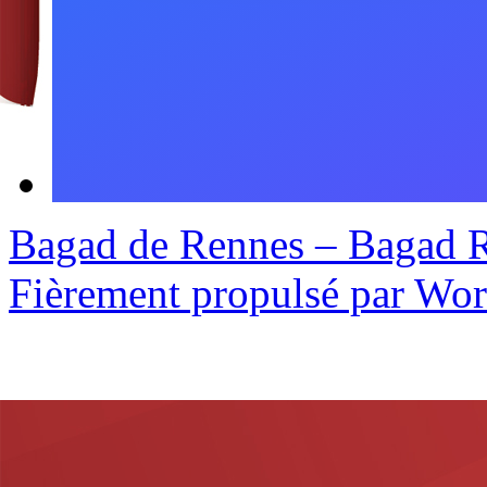
Bagad de Rennes – Bagad 
Fièrement propulsé par Wo