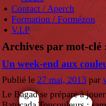
Contact / Aperch
Formation / Formézon
V.I.P
Archives par mot-clé
Un week-end aux couleu
Publié le
27 mai, 2013
par
Le Bagad se prépare à jouer
Batucada Toucouleurs : same