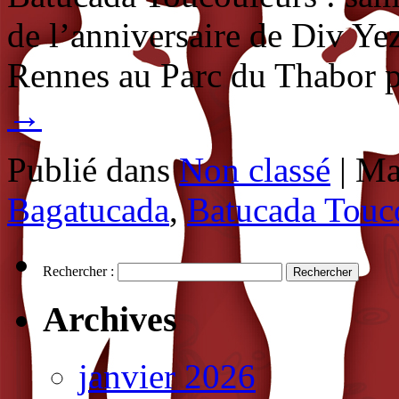
de l’anniversaire de Div Ye
Rennes au Parc du Thabor
→
Publié dans
Non classé
|
Ma
Bagatucada
,
Batucada Touc
Rechercher :
Archives
janvier 2026