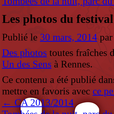
Tombées de la nuit, parc 
Les photos du festiva
Publié le
30 mars, 2014
par
Des photos
toutes fraîches d
Un des Sens
à Rennes.
Ce contenu a été publié da
mettre en favoris avec
ce pe
←
CA 2013/2014
Tombées de la nuit, parc 