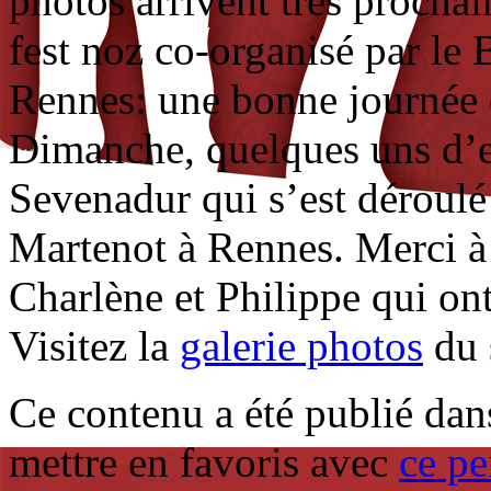
photos arrivent très procha
fest noz co-organisé par le 
Rennes: une bonne journée e
Dimanche, quelques uns d’e
Sevenadur qui s’est déroulé
Martenot à Rennes. Merci à
Charlène et Philippe qui on
Visitez la
galerie photos
du s
Ce contenu a été publié da
mettre en favoris avec
ce pe