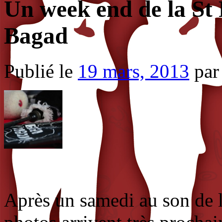
Un week end de la St 
Bagad
Publié le
19 mars, 2013
par
Après un samedi au son de l